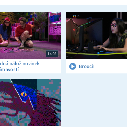
14:08
dná nálož novinek
Brouci!
jímavostí