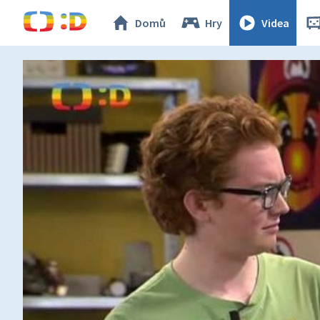
Domů
Hry
Videa