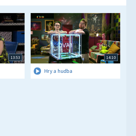
13:53
14:10
Hry a hudba