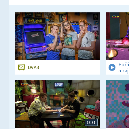
Pořá
DVA3
a za
13:31