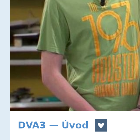
DVA3 — Úvod