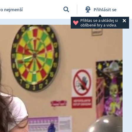
ro nejmenší
Přihlásit se
Přihlas se a ukládej si 
oblíbené hry a videa.