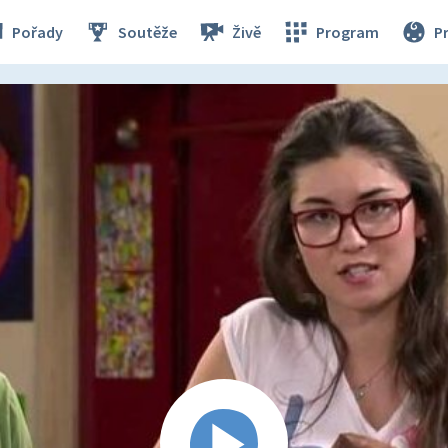
Pořady
Soutěže
Živě
Program
P