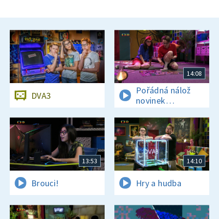
14:08
Pořádná nálož
DVA3
novinek
a zajímavostí
13:53
14:10
Brouci!
Hry a hudba