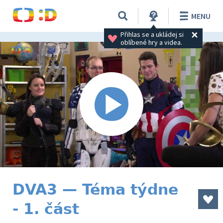
MENU
Přihlas se a ukládej si 
oblíbené hry a videa.
DVA3 — Téma týdne
- 1. část