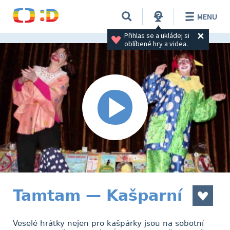
MENU
Přihlas se a ukládej si 
oblíbené hry a videa.
Tamtam — Kašparní
Veselé hrátky nejen pro kašpárky jsou na sobotní