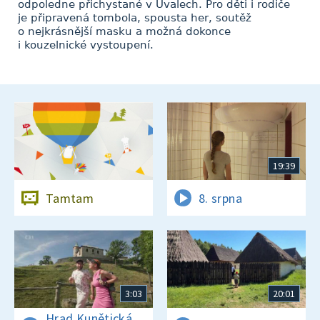
odpoledne přichystané v Úvalech. Pro děti i rodiče
je připravená tombola, spousta her, soutěž
o nejkrásnější masku a možná dokonce
i kouzelnické vystoupení.
19:39
Tamtam
8. srpna
3:03
20:01
Hrad Kunětická