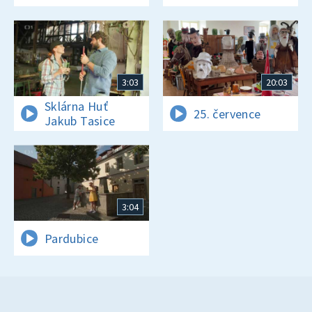
3:03
20:03
Sklárna Huť
25. července
Jakub Tasice
3:04
Pardubice