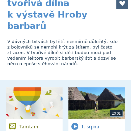
tvořivá dílna
k výstavě Hroby
barbarů
V dávných bitvách byl štít nesmírně důležitý, kdo
z bojovníků se nemohl krýt za štítem, byl často
ztracen. V tvořivé dílně si děti budou moci pod
vedením lektora vyrobit barbarský štít a dozví se
něco o epoše stěhování národů.
20:01
Tamtam
1. srpna