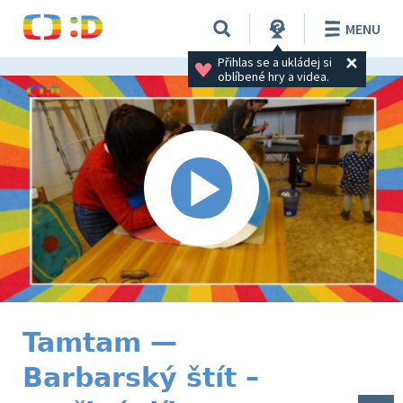
MENU
Přihlas se a ukládej si 
oblíbené hry a videa.
Tamtam —
Barbarský štít –