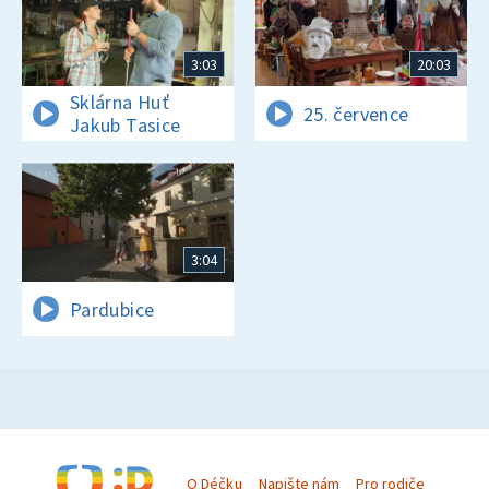
3:03
20:03
Sklárna Huť
25. července
Jakub Tasice
3:04
Pardubice
O Déčku
Napište nám
Pro rodiče