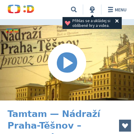
MENU
Přihlas se a ukládej si 
oblíbené hry a videa.
Tamtam — Nádraží
Praha-Těšnov –