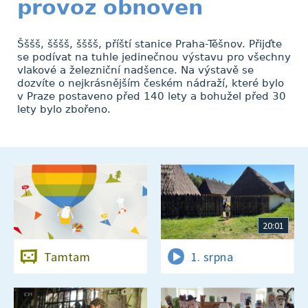
provoz obnoven
Šššš, šššš, šššš, příští stanice Praha-Těšnov. Přijďte
se podívat na tuhle jedinečnou výstavu pro všechny
vlakové a železniční nadšence. Na výstavě se
dozvíte o nejkrásnějším českém nádraží, které bylo
v Praze postaveno před 140 lety a bohužel před 30
lety bylo zbořeno.
20:01
Tamtam
1. srpna