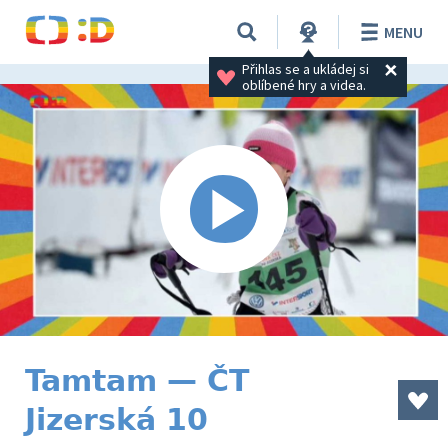
MENU
Přihlas se a ukládej si 
oblíbené hry a videa.
Tamtam — ČT
Jizerská 10