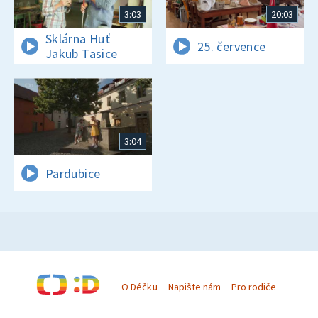
3:03
20:03
Sklárna Huť
25. července
Jakub Tasice
3:04
Pardubice
O Déčku
Napište nám
Pro rodiče