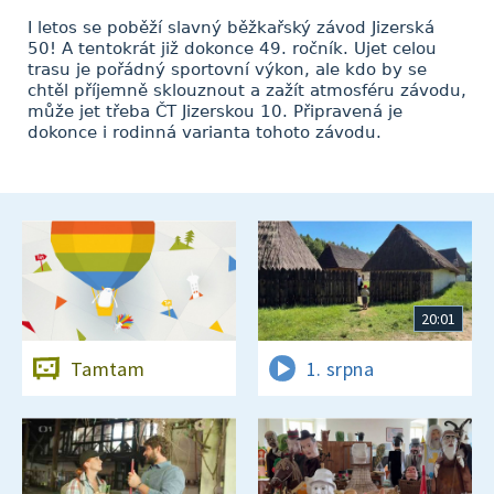
I letos se poběží slavný běžkařský závod Jizerská
50! A tentokrát již dokonce 49. ročník. Ujet celou
trasu je pořádný sportovní výkon, ale kdo by se
chtěl příjemně sklouznout a zažít atmosféru závodu,
může jet třeba ČT Jizerskou 10. Připravená je
dokonce i rodinná varianta tohoto závodu.
20:01
Tamtam
1. srpna