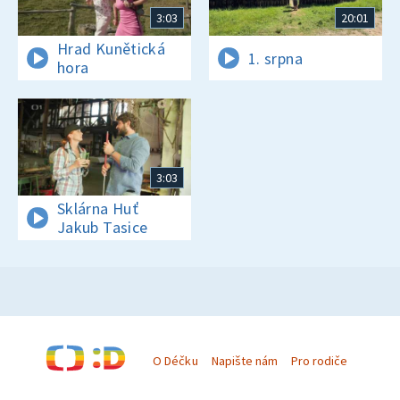
3:03
20:01
Hrad Kunětická
1. srpna
hora
3:03
Sklárna Huť
Jakub Tasice
O Déčku
Napište nám
Pro rodiče