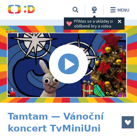
MENU
Přihlas se a ukládej si 
oblíbené hry a videa.
Tamtam — Vánoční
koncert TvMiniUni