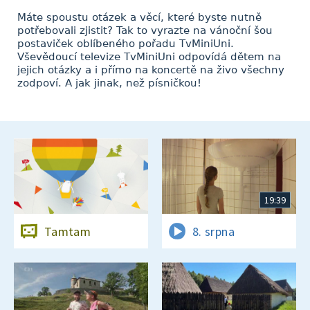
Máte spoustu otázek a věcí, které byste nutně
potřebovali zjistit? Tak to vyrazte na vánoční šou
postaviček oblíbeného pořadu TvMiniUni.
Vševědoucí televize TvMiniUni odpovídá dětem na
jejich otázky a i přímo na koncertě na živo všechny
zodpoví. A jak jinak, než písničkou!
19:39
Tamtam
8. srpna