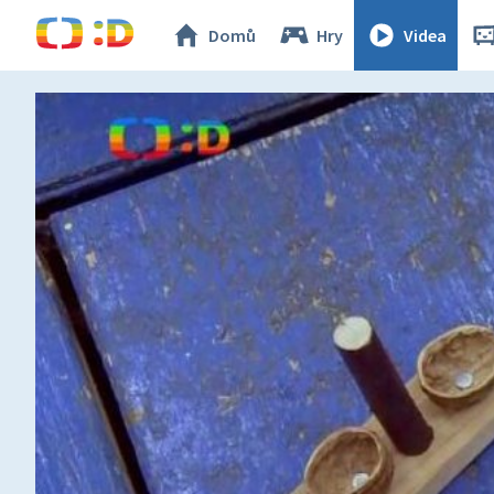
Domů
Hry
Videa