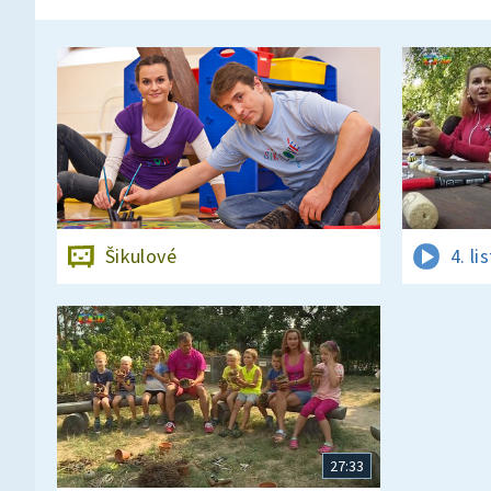
Šikulové
4. l
27:33