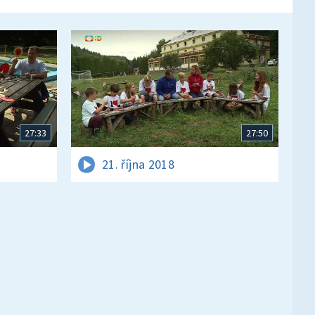
27:33
27:50
21. října 2018