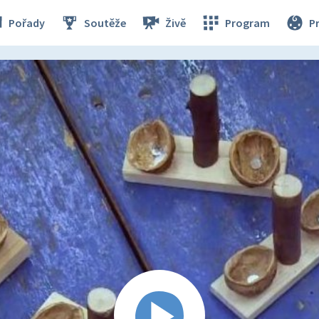
Pořady
Soutěže
Živě
Program
P