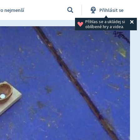
ro nejmenší
Přihlásit se
Přihlas se a ukládej si 
oblíbené hry a videa.