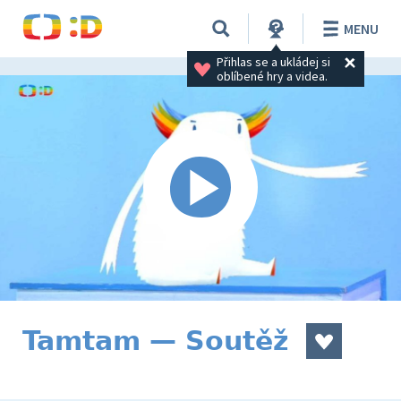
MENU
Přihlas se a ukládej si 
oblíbené hry a videa.
Tamtam — Soutěž