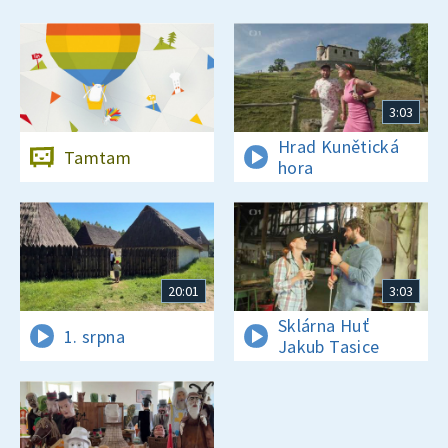
3:03
Hrad Kunětická
Tamtam
hora
20:01
3:03
Sklárna Huť
1. srpna
Jakub Tasice