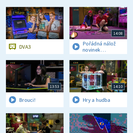
14:08
Pořádná nálož
DVA3
novinek
a zajímavostí
13:53
14:10
Brouci!
Hry a hudba