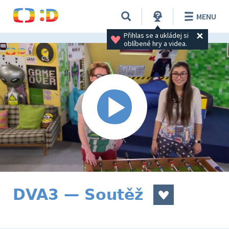
MENU
Přihlas se a ukládej si 
oblíbené hry a videa.
DVA3 — Soutěž