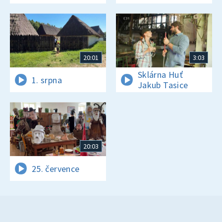
20:01
3:03
Sklárna Huť
1. srpna
Jakub Tasice
20:03
25. července