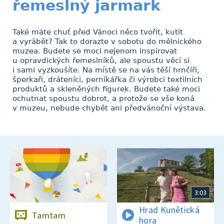
řemeslný jarmark
Také máte chuť před Vánoci něco tvořit, kutit
a vyrábět? Tak to dorazte v sobotu do mělnického
muzea. Budete se moci nejenom inspirovat
u opravdických řemeslníků, ale spoustu věcí si
i sami vyzkoušíte. Na místě se na vás těší hrnčíři,
šperkaři, dráteníci, perníkářka či výrobci textilních
produktů a skleněných figurek. Budete také moci
ochutnat spoustu dobrot, a protože se vše koná
v muzeu, nebude chybět ani předvánoční výstava.
3:03
Hrad Kunětická
Tamtam
hora