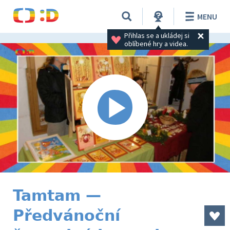
MENU
Přihlas se a ukládej si 
oblíbené hry a videa.
Tamtam —
Předvánoční