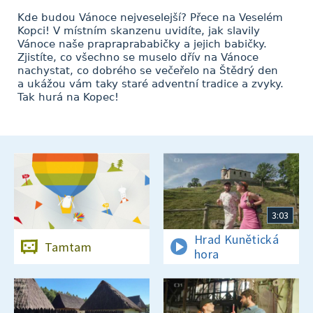
Kde budou Vánoce nejveselejší? Přece na Veselém
Kopci! V místním skanzenu uvidíte, jak slavily
Vánoce naše prapraprababičky a jejich babičky.
Zjistíte, co všechno se muselo dřív na Vánoce
nachystat, co dobrého se večeřelo na Štědrý den
a ukážou vám taky staré adventní tradice a zvyky.
Tak hurá na Kopec!
3:03
Hrad Kunětická
Tamtam
hora