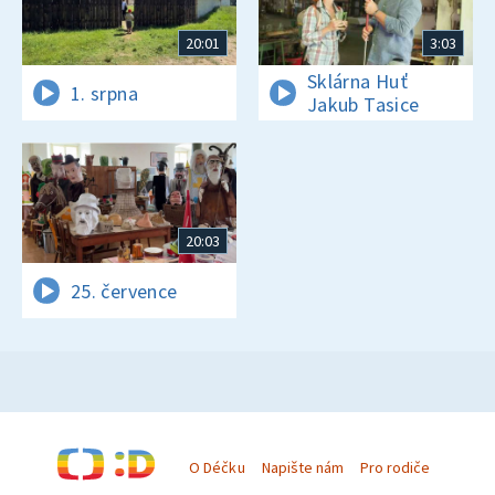
20:01
3:03
Sklárna Huť
1. srpna
Jakub Tasice
20:03
25. července
O Déčku
Napište nám
Pro rodiče