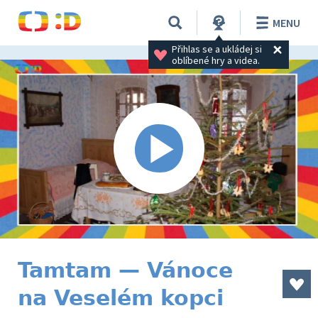
MENU
Přihlas se a ukládej si 
oblíbené hry a videa.
Tamtam — Vánoce
na Veselém kopci