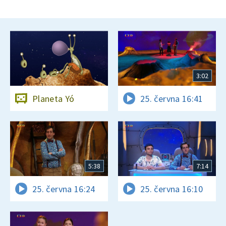
3:02
Planeta Yó
25. června 16:41
5:38
7:14
25. června 16:24
25. června 16:10