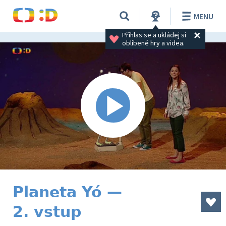
MENU
Přihlas se a ukládej si 
oblíbené hry a videa.
Planeta Yó —
2. vstup