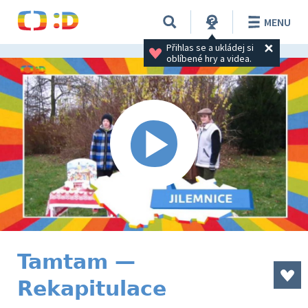
MENU
Přihlas se a ukládej si 
oblíbené hry a videa.
Tamtam —
Rekapitulace