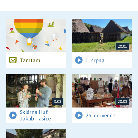
20:01
Tamtam
1. srpna
3:03
20:03
Sklárna Huť
25. července
Jakub Tasice