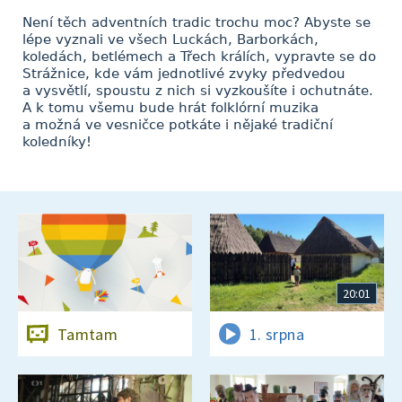
Není těch adventních tradic trochu moc? Abyste se
lépe vyznali ve všech Luckách, Barborkách,
koledách, betlémech a Třech králích, vypravte se do
Strážnice, kde vám jednotlivé zvyky předvedou
a vysvětlí, spoustu z nich si vyzkoušíte i ochutnáte.
A k tomu všemu bude hrát folklórní muzika
a možná ve vesničce potkáte i nějaké tradiční
koledníky!
20:01
Tamtam
1. srpna