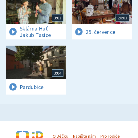
3:03
20:03
Sklárna Huť
25. července
Jakub Tasice
3:04
Pardubice
O Déčku
Napište nám
Pro rodiče