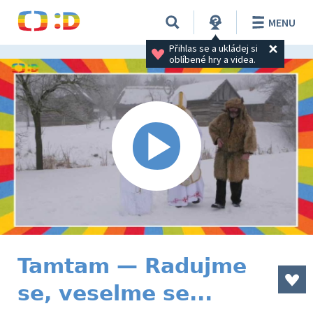
MENU
Přihlas se a ukládej si 
oblíbené hry a videa.
Tamtam — Radujme
se, veselme se...