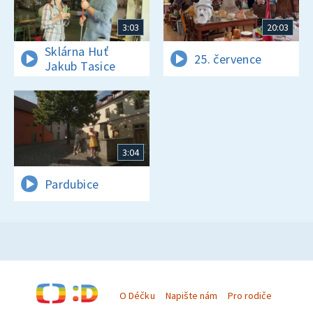
3:03
20:03
Sklárna Huť
25. července
Jakub Tasice
3:04
Pardubice
O Déčku
Napište nám
Pro rodiče