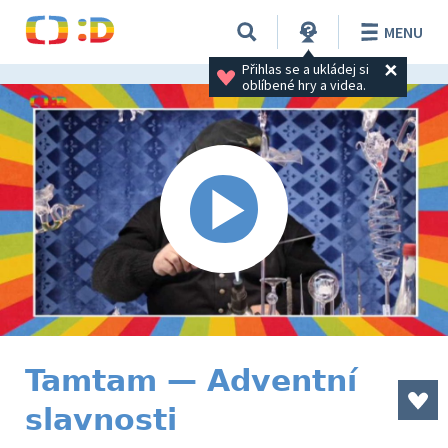
MENU
Přihlas se a ukládej si 
oblíbené hry a videa.
Tamtam — Adventní
slavnosti