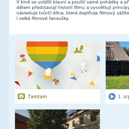
V kině se usídlili klauni a pouští samé pohádky a př
dětem představují historii filmu a vysvětlují princi
následuje tvůrčí dílna, která doplňuje filmový zážit
i velké filmové fanoušky.
Tamtam
1. s