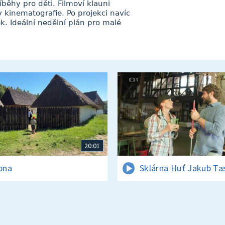
íběhy pro děti. Filmoví klauni
py kinematografie. Po projekci navíc
ek. Ideální nedělní plán pro malé
20:01
rpna
Sklárna Huť Jakub Ta