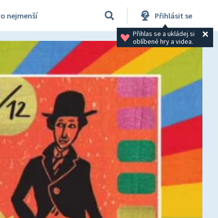
ro nejmenší
Přihlásit se
Přihlas se a ukládej si 
oblíbené hry a videa.