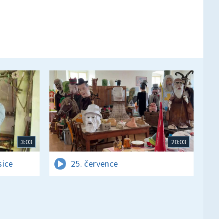
3:03
20:03
sice
25. července