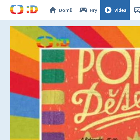
Domů
Hry
Videa