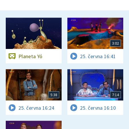
3:02
Planeta Yó
25. června 16:41
5:38
7:14
25. června 16:24
25. června 16:10