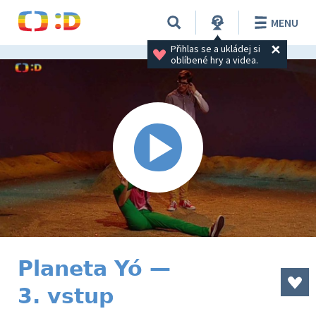
MENU
Přihlas se a ukládej si 
oblíbené hry a videa.
Planeta Yó —
3. vstup