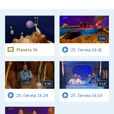
3:02
Planeta Yó
25. června 16:41
5:38
7:14
25. června 16:24
25. června 16:10