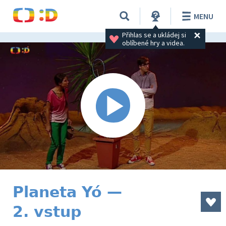
MENU
Přihlas se a ukládej si 
oblíbené hry a videa.
Planeta Yó —
2. vstup