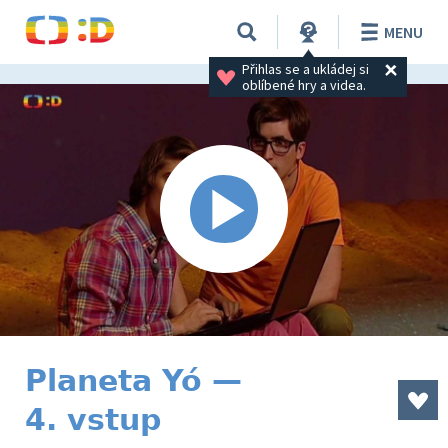
MENU
Přihlas se a ukládej si 
oblíbené hry a videa.
Planeta Yó —
4. vstup