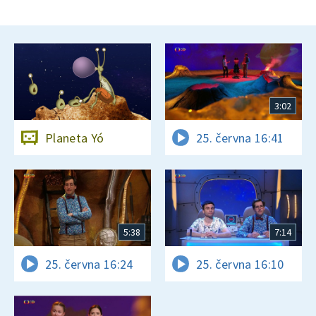
3:02
Planeta Yó
25. června 16:41
5:38
7:14
25. června 16:24
25. června 16:10