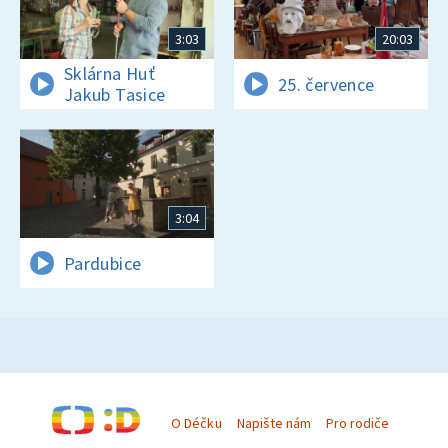
3:03
20:03
Sklárna Huť
25. července
Jakub Tasice
3:04
Pardubice
O Déčku
Napište nám
Pro rodiče