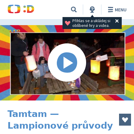
MENU
Přihlas se a ukládej si 
oblíbené hry a videa.
Tamtam —
Lampionové průvody