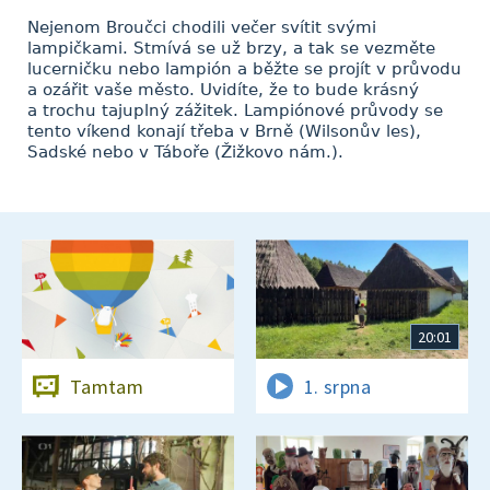
Nejenom Broučci chodili večer svítit svými
lampičkami. Stmívá se už brzy, a tak se vezměte
lucerničku nebo lampión a běžte se projít v průvodu
a ozářit vaše město. Uvidíte, že to bude krásný
a trochu tajuplný zážitek. Lampiónové průvody se
tento víkend konají třeba v Brně (Wilsonův les),
Sadské nebo v Táboře (Žižkovo nám.).
20:01
Tamtam
1. srpna