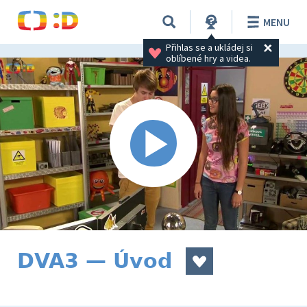
MENU
Přihlas se a ukládej si 
oblíbené hry a videa.
DVA3 — Úvod