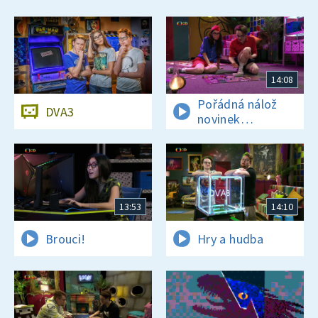
14:08
Pořádná nálož
DVA3
novinek
a zajímavostí
13:53
14:10
Brouci!
Hry a hudba