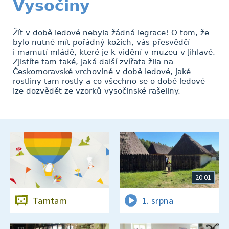
Vysočiny
Žít v době ledové nebyla žádná legrace! O tom, že
bylo nutné mít pořádný kožich, vás přesvědčí
i mamutí mládě, které je k vidění v muzeu v Jihlavě.
Zjistíte tam také, jaká další zvířata žila na
Českomoravské vrchovině v době ledové, jaké
rostliny tam rostly a co všechno se o době ledové
lze dozvědět ze vzorků vysočinské rašeliny.
20:01
Tamtam
1. srpna