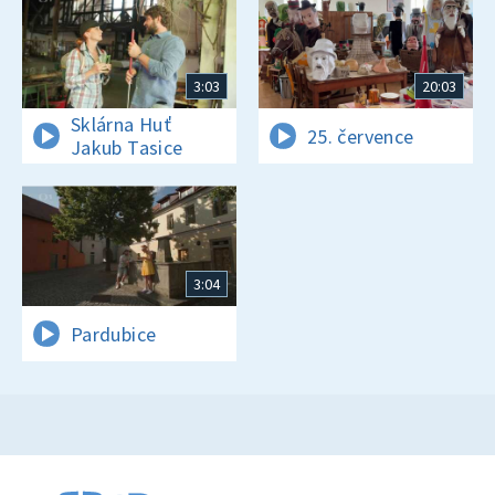
3:03
20:03
Sklárna Huť
25. července
Jakub Tasice
3:04
Pardubice