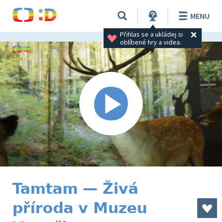
MENU
Přihlas se a ukládej si 
oblíbené hry a videa.
Tamtam — Živá
příroda v Muzeu