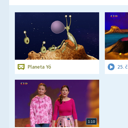
Planeta Yó
25. 
1:10