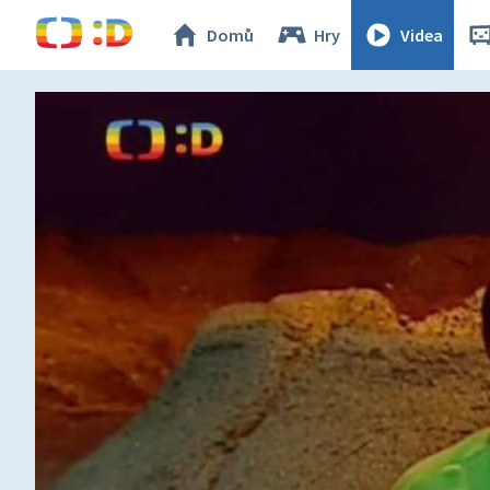
Domů
Hry
Videa