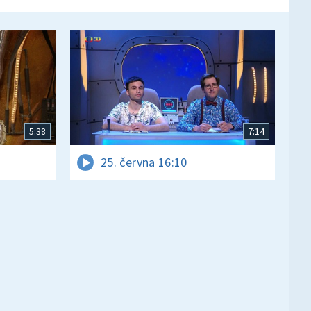
5:38
7:14
25. června 16:10