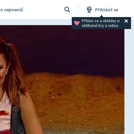
ro nejmenší
Přihlásit se
Přihlas se a ukládej si 
oblíbené hry a videa.