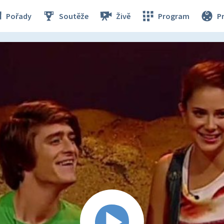
Pořady
Soutěže
Živě
Program
P