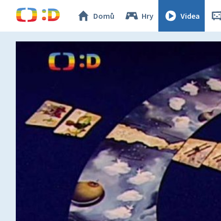
Domů
Hry
Videa