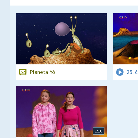
Planeta Yó
25. 
1:10