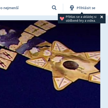
ro nejmenší
Přihlásit se
Přihlas se a ukládej si 
oblíbené hry a videa.