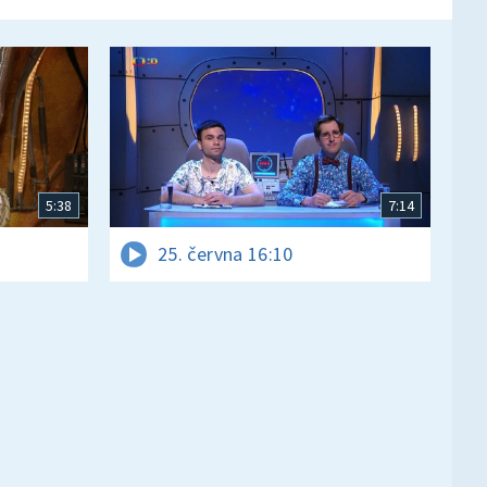
5:38
7:14
25. června 16:10