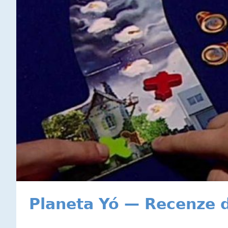
Planeta Yó — Recenze 