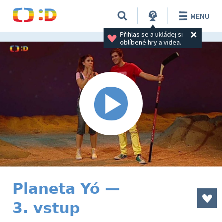
MENU
Přihlas se a ukládej si 
oblíbené hry a videa.
Planeta Yó —
3. vstup