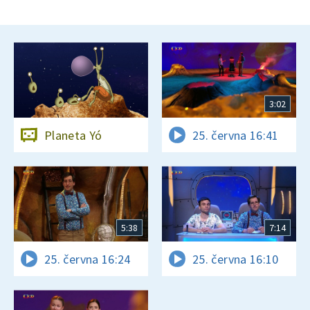
3:02
Planeta Yó
25. června 16:41
5:38
7:14
25. června 16:24
25. června 16:10