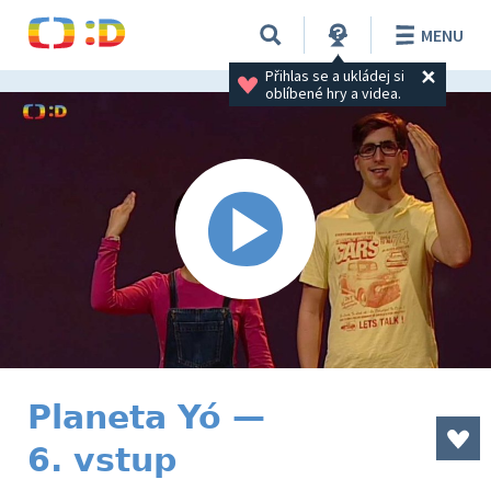
MENU
Přihlas se a ukládej si 
oblíbené hry a videa.
Planeta Yó —
6. vstup