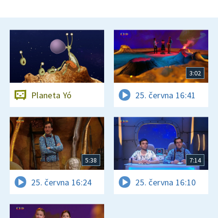
3:02
Planeta Yó
25. června 16:41
5:38
7:14
25. června 16:24
25. června 16:10