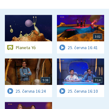
3:02
Planeta Yó
25. června 16:41
5:38
7:14
25. června 16:24
25. června 16:10