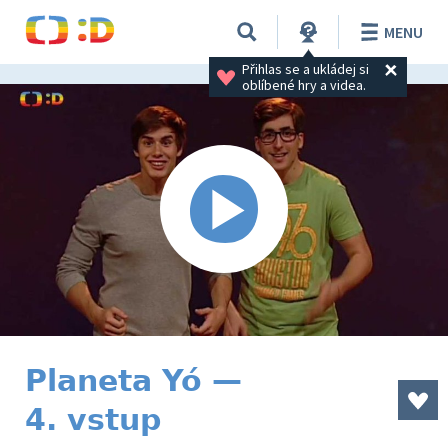
MENU
Přihlas se a ukládej si 
oblíbené hry a videa.
Planeta Yó —
4. vstup