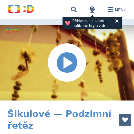
MENU
Přihlas se a ukládej si 
oblíbené hry a videa.
Šikulové — Podzimní
řetěz