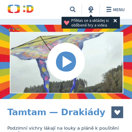
MENU
Přihlas se a ukládej si 
oblíbené hry a videa.
Tamtam — Drakiády
Podzimní vichry lákají na louky a pláně k pouštění