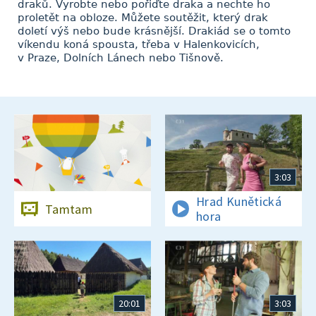
draků. Vyrobte nebo pořiďte draka a nechte ho
proletět na obloze. Můžete soutěžit, který drak
doletí výš nebo bude krásnější. Drakiád se o tomto
víkendu koná spousta, třeba v Halenkovicích,
v Praze, Dolních Lánech nebo Tišnově.
3:03
Hrad Kunětická
Tamtam
hora
20:01
3:03