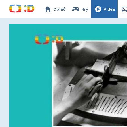
Domů
Hry
Videa