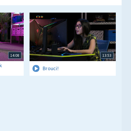
14:08
13:53
k
Brouci!