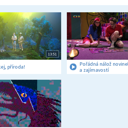
13:51
Pořádná nálož novine
ej, příroda!
a zajímavostí