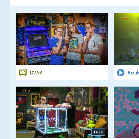
DVA3
Kouk
14:10