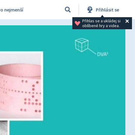
ro nejmenší
Přihlásit se
Přihlas se a ukládej si 
oblíbené hry a videa.