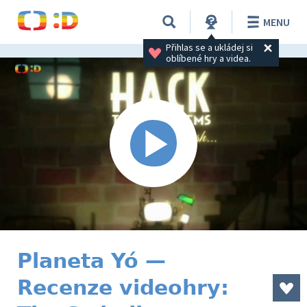
MENU
Přihlas se a ukládej si 
oblíbené hry a videa.
Planeta Yó —
Recenze videohry: