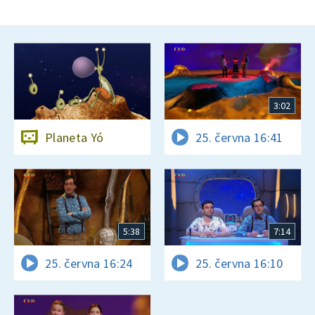
3:02
Planeta Yó
25. června 16:41
5:38
7:14
25. června 16:24
25. června 16:10