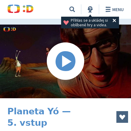
MENU
Přihlas se a ukládej si 
oblíbené hry a videa.
Planeta Yó —
5. vstup