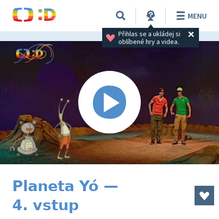
MENU
Přihlas se a ukládej si 
oblíbené hry a videa.
Planeta Yó —
4. vstup