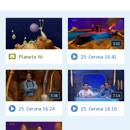
3:02
Planeta Yó
25. června 16:41
5:38
7:14
25. června 16:24
25. června 16:10