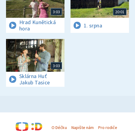
3:03
20:01
Hrad Kunětická
1. srpna
hora
3:03
Sklárna Huť
Jakub Tasice
O Déčku
Napište nám
Pro rodiče