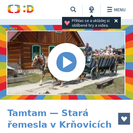
MENU
Přihlas se a ukládej si 
oblíbené hry a videa.
Tamtam — Stará
řemesla v Krňovicích