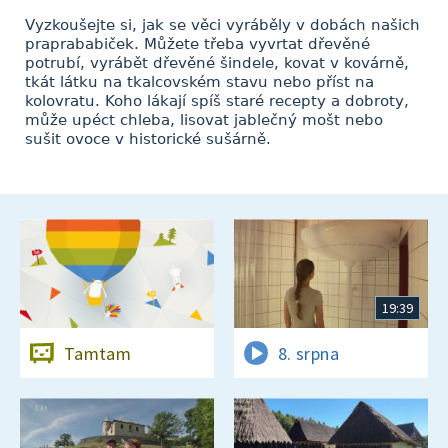
Vyzkoušejte si, jak se věci vyráběly v dobách našich
praprababiček. Můžete třeba vyvrtat dřevěné
potrubí, vyrábět dřevěné šindele, kovat v kovárně,
tkát látku na tkalcovském stavu nebo příst na
kolovratu. Koho lákají spíš staré recepty a dobroty,
může upéct chleba, lisovat jablečný mošt nebo
sušit ovoce v historické sušárně.
19:39
Tamtam
8. srpna