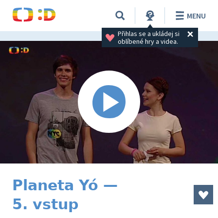
MENU
Přihlas se a ukládej si 
oblíbené hry a videa.
Planeta Yó —
5. vstup