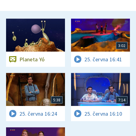
3:02
Planeta Yó
25. června 16:41
5:38
7:14
25. června 16:24
25. června 16:10