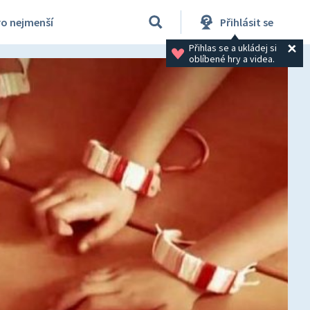
ro nejmenší
Přihlásit se
Přihlas se a ukládej si 
oblíbené hry a videa.