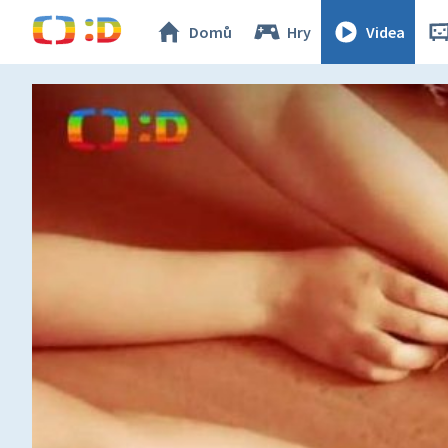
Domů
Hry
Videa