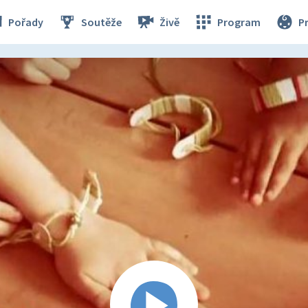
Pořady
Soutěže
Živě
Program
P