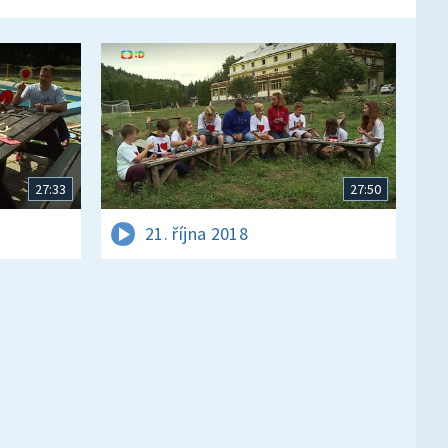
27:33
27:50
21. října 2018