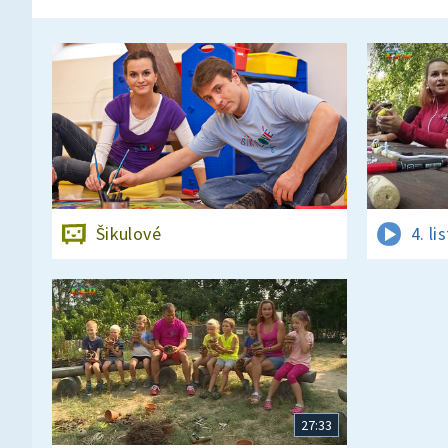
Šikulové
4. l
27:33