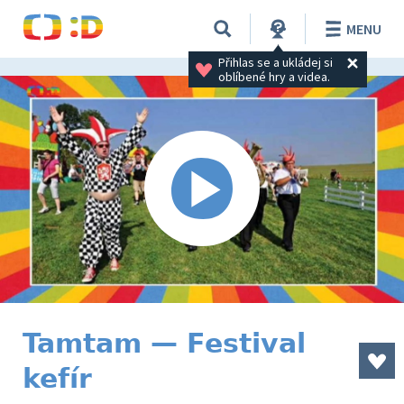
MENU
Přihlas se a ukládej si 
oblíbené hry a videa.
Tamtam — Festival
kefír