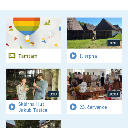
20:01
Tamtam
1. srpna
3:03
20:03
Sklárna Huť
25. července
Jakub Tasice