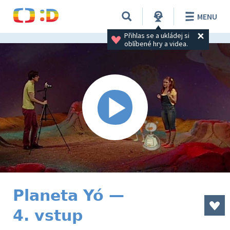
MENU
Přihlas se a ukládej si 
oblíbené hry a videa.
Planeta Yó —
4. vstup