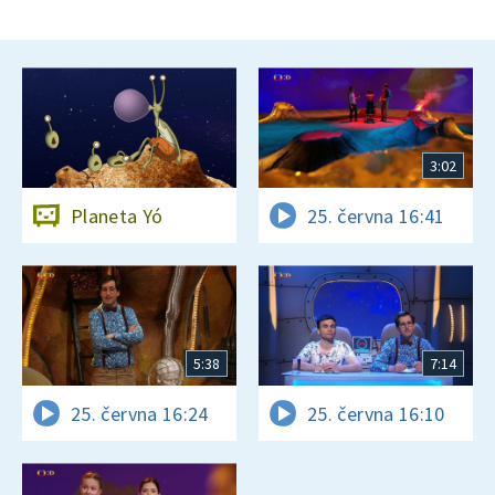
3:02
Planeta Yó
25. června 16:41
5:38
7:14
25. června 16:24
25. června 16:10