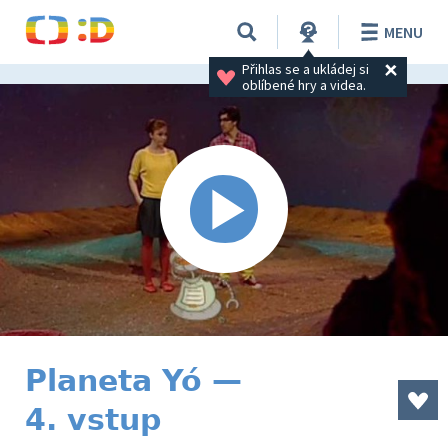
MENU
Přihlas se a ukládej si 
oblíbené hry a videa.
Planeta Yó —
4. vstup