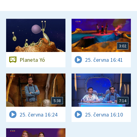
3:02
Planeta Yó
25. června 16:41
5:38
7:14
25. června 16:24
25. června 16:10