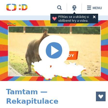
MENU
Přihlas se a ukládej si 
oblíbené hry a videa.
Tamtam —
Rekapitulace