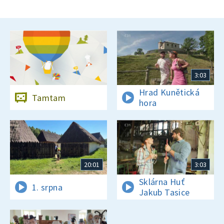
3:03
Hrad Kunětická
Tamtam
hora
20:01
3:03
Sklárna Huť
1. srpna
Jakub Tasice