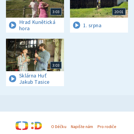
3:03
20:01
Hrad Kunětická
1. srpna
hora
3:03
Sklárna Huť
Jakub Tasice
O Déčku
Napište nám
Pro rodiče