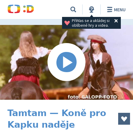
MENU
Přihlas se a ukládej si 
oblíbené hry a videa.
Tamtam — Koně pro
Kapku naděje