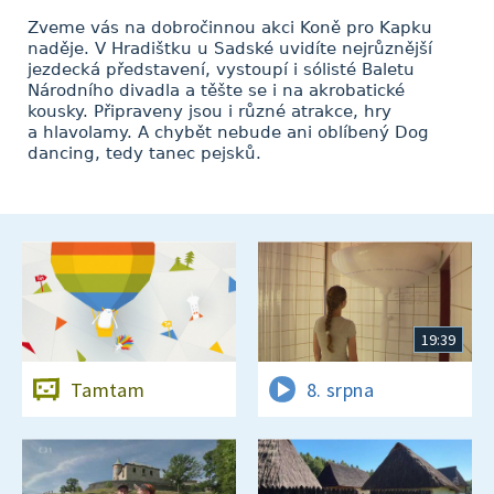
Zveme vás na dobročinnou akci Koně pro Kapku
naděje. V Hradištku u Sadské uvidíte nejrůznější
jezdecká představení, vystoupí i sólisté Baletu
Národního divadla a těšte se i na akrobatické
kousky. Připraveny jsou i různé atrakce, hry
a hlavolamy. A chybět nebude ani oblíbený Dog
dancing, tedy tanec pejsků.
19:39
Tamtam
8. srpna