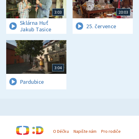
3:03
20:03
Sklárna Huť
25. července
Jakub Tasice
3:04
Pardubice
O Déčku
Napište nám
Pro rodiče