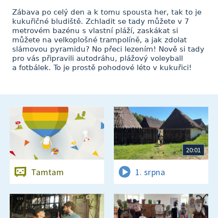
Zábava po celý den a k tomu spousta her, tak to je
kukuřičné bludiště. Zchladit se tady můžete v 7
metrovém bazénu s vlastní pláží, zaskákat si
můžete na velkoplošné trampolíně, a jak zdolat
slámovou pyramidu? No přeci lezením! Nově si tady
pro vás připravili autodráhu, plážový voleyball
a fotbálek. To je prostě pohodové léto v kukuřici!
20:01
Tamtam
1. srpna