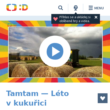
MENU
Přihlas se a ukládej si 
oblíbené hry a videa.
Tamtam — Léto
v kukuřici