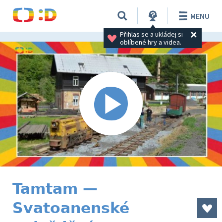
MENU
Přihlas se a ukládej si 
oblíbené hry a videa.
Tamtam —
Svatoanenské