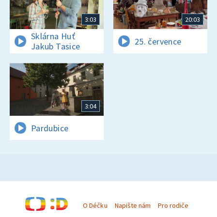
3:03
20:03
Sklárna Huť
25. července
Jakub Tasice
3:04
Pardubice
O Déčku
Napište nám
Pro rodiče