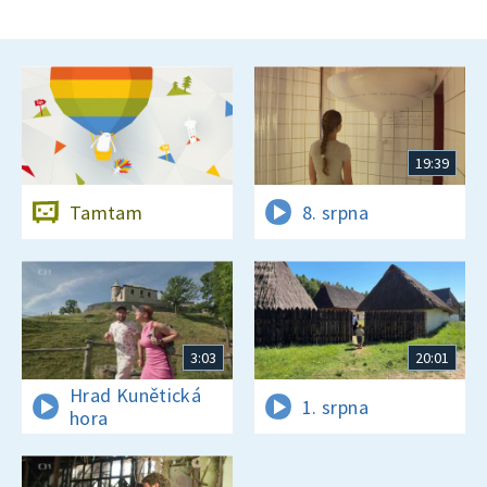
19:39
Tamtam
8. srpna
3:03
20:01
Hrad Kunětická
1. srpna
hora