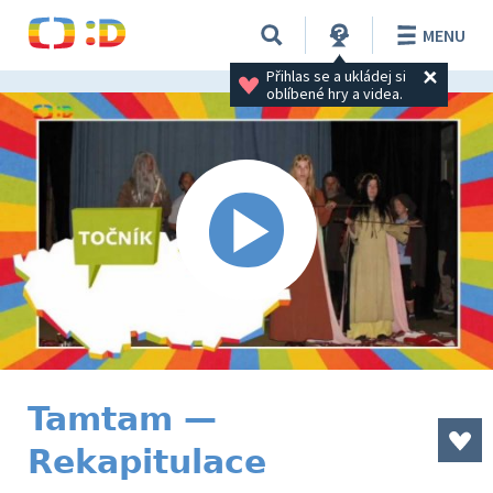
MENU
Přihlas se a ukládej si 
oblíbené hry a videa.
Tamtam —
Rekapitulace