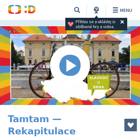
MENU
Přihlas se a ukládej si 
oblíbené hry a videa.
Tamtam —
Rekapitulace