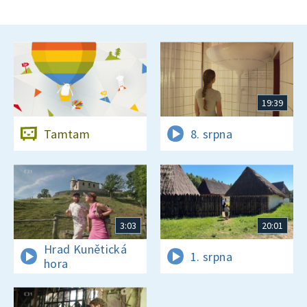
19:39
Tamtam
8. srpna
3:03
20:01
Hrad Kunětická
1. srpna
hora