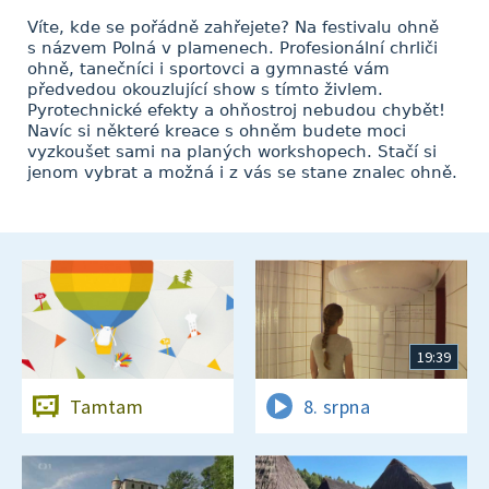
Víte, kde se pořádně zahřejete? Na festivalu ohně
s názvem Polná v plamenech. Profesionální chrliči
ohně, tanečníci i sportovci a gymnasté vám
předvedou okouzlující show s tímto živlem.
Pyrotechnické efekty a ohňostroj nebudou chybět!
Navíc si některé kreace s ohněm budete moci
vyzkoušet sami na planých workshopech. Stačí si
jenom vybrat a možná i z vás se stane znalec ohně.
19:39
Tamtam
8. srpna