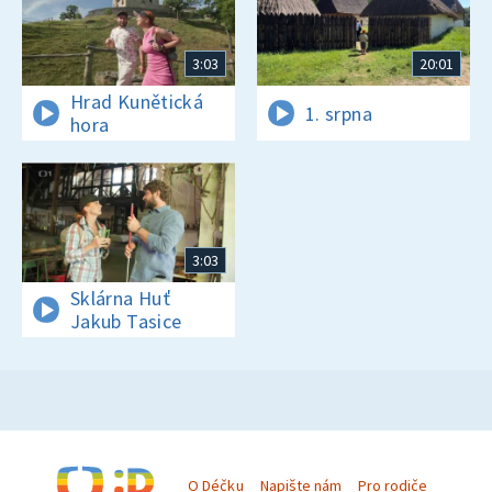
3:03
20:01
Hrad Kunětická
1. srpna
hora
3:03
Sklárna Huť
Jakub Tasice
O Déčku
Napište nám
Pro rodiče