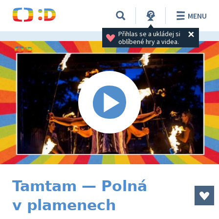
MENU
Přihlas se a ukládej si 
oblíbené hry a videa.
Tamtam — Polná
v plamenech