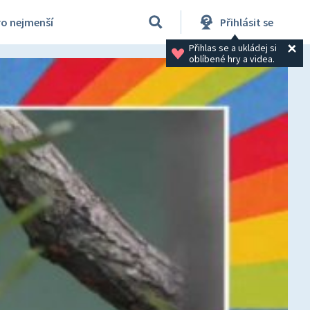
ro nejmenší
Přihlásit se
Přihlas se a ukládej si 
oblíbené hry a videa.