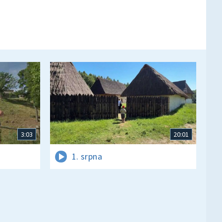
3:03
20:01
1. srpna