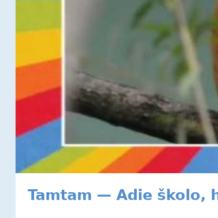
Tamtam — Adie školo, 