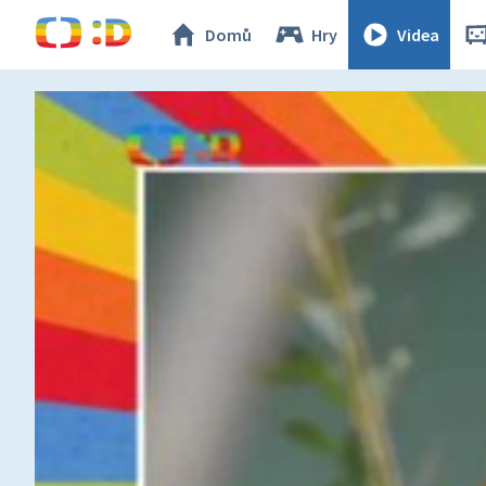
Domů
Hry
Videa