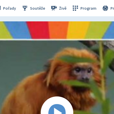
Pořady
Soutěže
Živě
Program
P