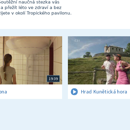
 Soutěžní naučná stezka vás
a přežít léto ve zdraví a bez
jete v okolí Tropického pavilonu.
19:39
rpna
Hrad Kunětická hora