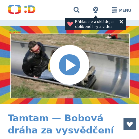
MENU
Přihlas se a ukládej si 
oblíbené hry a videa.
Tamtam — Bobová
dráha za vysvědčení