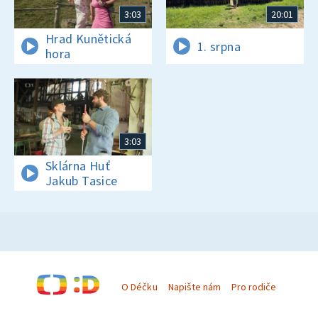
3:03
20:01
Hrad Kunětická
1. srpna
hora
3:03
Sklárna Huť
Jakub Tasice
O Déčku
Napište nám
Pro rodiče