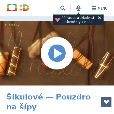
MENU
Přihlas se a ukládej si 
oblíbené hry a videa.
Šikulové — Pouzdro
na šípy